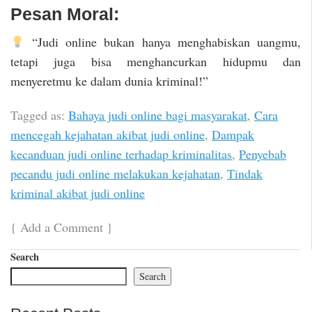
Pesan Moral:
“Judi online bukan hanya menghabiskan uangmu,
tetapi juga bisa menghancurkan hidupmu dan
menyeretmu ke dalam dunia kriminal!”
Tagged as:
Bahaya judi online bagi masyarakat
,
Cara
mencegah kejahatan akibat judi online
,
Dampak
kecanduan judi online terhadap kriminalitas
,
Penyebab
pecandu judi online melakukan kejahatan
,
Tindak
kriminal akibat judi online
{
Add a Comment
}
Search
Search