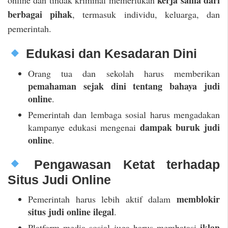
berbagai pihak
, termasuk individu, keluarga, dan
pemerintah.
Edukasi dan Kesadaran Dini
Orang tua dan sekolah harus memberikan
pemahaman sejak dini tentang bahaya judi
online
.
Pemerintah dan lembaga sosial harus mengadakan
dampak buruk judi
kampanye edukasi mengenai
online
.
Pengawasan Ketat terhadap
Situs Judi Online
memblokir
Pemerintah harus lebih aktif dalam
situs judi online ilegal
.
iklan
Platform media sosial juga harus membatasi