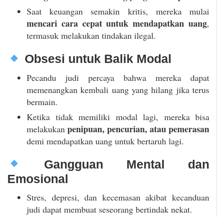
Saat keuangan semakin kritis, mereka mulai
mencari cara cepat untuk mendapatkan uang
,
termasuk melakukan tindakan ilegal.
Obsesi untuk Balik Modal
Pecandu judi percaya bahwa mereka dapat
memenangkan kembali uang yang hilang jika terus
bermain.
Ketika tidak memiliki modal lagi, mereka bisa
penipuan, pencurian, atau pemerasan
melakukan
demi mendapatkan uang untuk bertaruh lagi.
Gangguan Mental dan
Emosional
Stres, depresi, dan kecemasan akibat kecanduan
judi dapat membuat seseorang bertindak nekat.